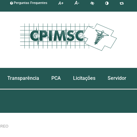
A-
A+
Perguntas Frequentes
Transparência
PCA
Licitações
Servidor
RREO