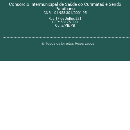
Consórcio Intermunicipal de Saúde do Curimataú e Seridó
Paraibano
CNPJ: 01.958.301/0001-95
Rua 17 de Julho, 221
CEP: 58175-000
Cuité/PB/PB
© Todos os Direitos Reservados