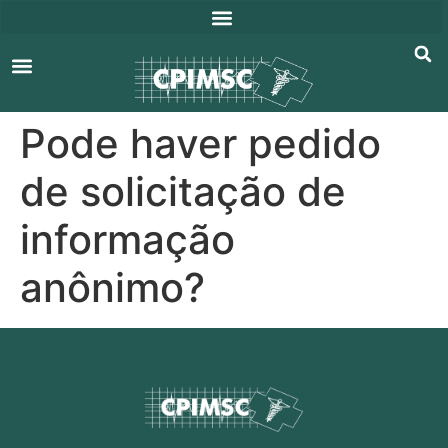
Entes Consorciádos
Publicações Oficiais
Pode haver pedido
de solicitação de
informação
anônimo?