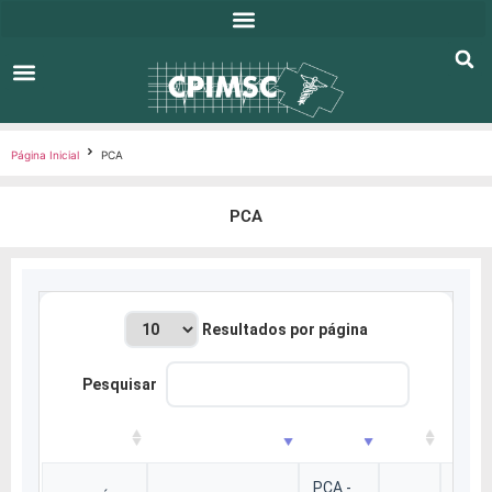
Entes Consorciádos
Publicações Oficiais
Página Inicial
PCA
PCA